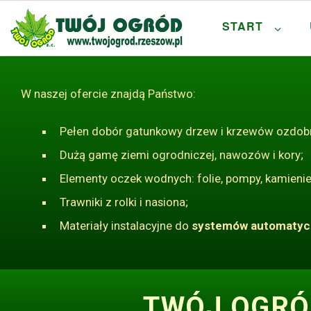
Skip to content
START
W naszej ofercie znajdą Państwo:
Pełen dobór gatunkowy drzew i krzewów ozdobn
Dużą gamę ziemi ogrodniczej, nawozów i kory;
Elementy oczek wodnych: folie, pompy, kamienie
Trawniki z rolki i nasiona;
Materiały instalacyjne do
systemów automatyc
TWÓJ OGRÓ