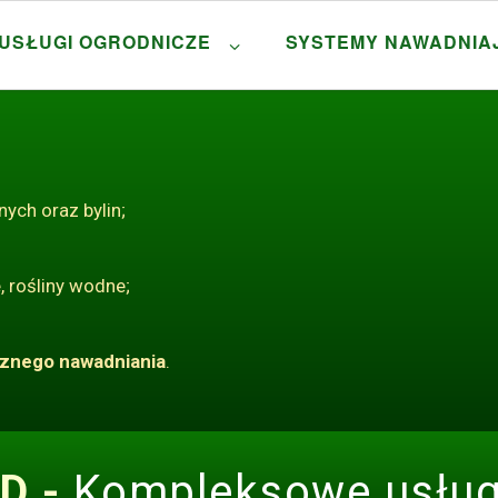
USŁUGI OGRODNICZE
SYSTEMY NAWADNIA
ych oraz bylin;
, rośliny wodne;
znego nawadniania
.
D -
Kompleksowe usług